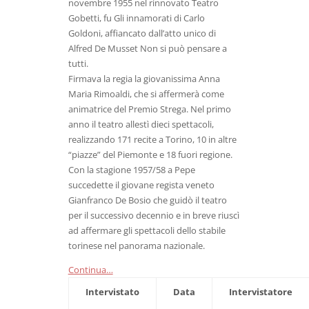
novembre 1955 nel rinnovato Teatro
Gobetti, fu Gli innamorati di Carlo
Goldoni, affiancato dall’atto unico di
Alfred De Musset Non si può pensare a
tutti.
Firmava la regia la giovanissima Anna
Maria Rimoaldi, che si affermerà come
animatrice del Premio Strega. Nel primo
anno il teatro allestì dieci spettacoli,
realizzando 171 recite a Torino, 10 in altre
“piazze” del Piemonte e 18 fuori regione.
Con la stagione 1957/58 a Pepe
succedette il giovane regista veneto
Gianfranco De Bosio che guidò il teatro
per il successivo decennio e in breve riuscì
ad affermare gli spettacoli dello stabile
torinese nel panorama nazionale.
Continua…
Intervistato
Data
Intervistatore