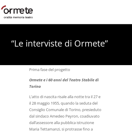
“Le interviste di Ormete”
Prima fase del progetto
Ormete e i 60 anni del Teatro Stabile di
Torino
L’atto di nascita risale alla notte tra il 27 e
il 28 maggio 1955, quando la seduta del
Consiglio Comunale di Torino, presieduto
dal sindaco Amedeo Peyron, coadiuvato
dall’assessore alla pubblica istruzione
Maria Tettamanzi, si protrasse fino a