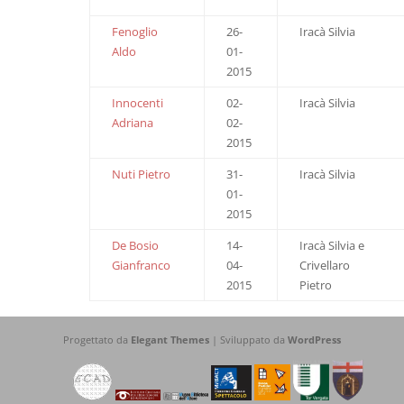
Fenoglio
26-
Iracà Silvia
Aldo
01-
2015
Innocenti
02-
Iracà Silvia
Adriana
02-
2015
Nuti Pietro
31-
Iracà Silvia
01-
2015
De Bosio
14-
Iracà Silvia e
Gianfranco
04-
Crivellaro
2015
Pietro
Progettato da
Elegant Themes
| Sviluppato da
WordPress