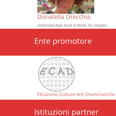
Donatella Orecchia
Università degli Studi di Roma Tor Vergata
Ente promotore
Ebraismo Culture Arti Drammatiche
Istituzioni partner