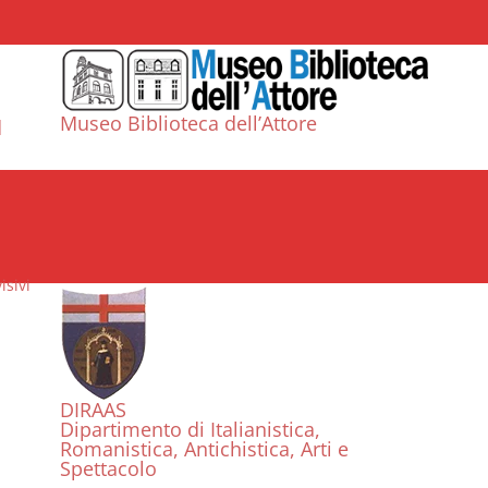
Museo Biblioteca dell’Attore
d
DIRAAS
Dipartimento di Italianistica,
Romanistica, Antichistica, Arti e
Spettacolo