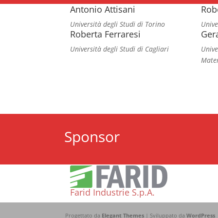
Antonio Attisani
Rob
Università degli Studi di Torino
Unive
Roberta Ferraresi
Ger
Università degli Studi di Cagliari
Unive
Mate
Sponsor
Farid Industrie S.p.A.
Progettato da
Elegant Themes
| Sviluppato da
WordPress