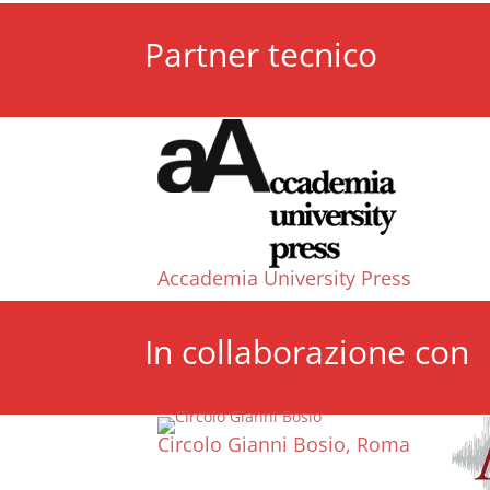
Partner tecnico
Accademia University Press
In collaborazione con
Circolo Gianni Bosio, Roma