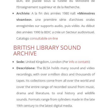
BDIC est placée sous la tutelle du Ministère de
l’Enseignement supérieur et de la Recherche.
Archivio
: A la fin des années 1980 naît
«Mémoires
vivantes»
, une première série d’archives orales
enregistrées sur supports audio, puis vidéo. Au début
des années 1990 la BDIC a crée un Secteur audiovisuel.
Catalogo
consultabile on-line
BRIT
ISH
LIBRARY SOUND
ARCHIVE
Sede:
United Kingdom, London (Per
info e contatti
)
Descrizione
: The BLSA holds many sound and video
recordings, with over a million discs and thousands of
tapes. Its collections come from all over the world and
cover the entire range of recorded sound from music,
drama and literature, to oral history and wildlife
sounds. Formats range from cylinders made in the late
19th century to the latest digital media.